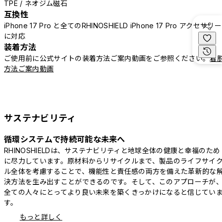
TPE / ネオジム磁石
互換性
iPhone 17 Pro と全てのRHINOSHIELD iPhone 17 Pro アクセサリー
に対応
装着方法
ご使用前に公式サイトの装着方法ご案内動画をご参照ください。
着
方法ご案内動画
サステナビリティ
循環システムで持続可能な未来へ
RHINOSHIELDは、サステナビリティと地球全体の健康と幸福のため
に尽力しています。原材料からリサイクルまで、製品のライフサイ
ル全体を考慮することで、機能性と責任感の両方を備えた革新的な
決方法を生み出すことができるのです。そして、このアプローチが
全ての人々にとってより良い未来を築くきっかけになると信じてい
す。
もっと詳しく