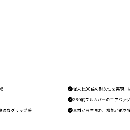
減
従来比30倍の耐久性を実現、
360度フルカバーのエアバッ
快適なグリップ感
素材から生まれ、機能が形を