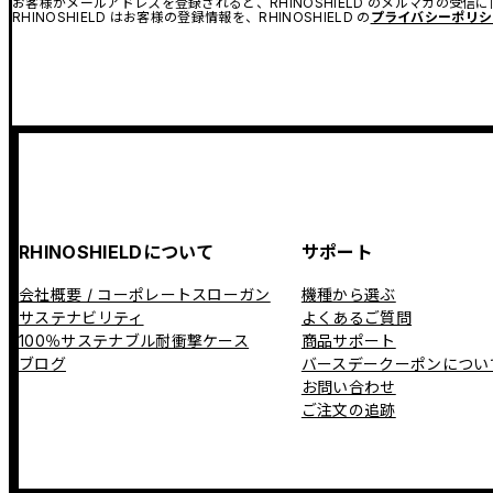
お客様がメールアドレスを登録されると、RHINOSHIELD のメルマガの受信
RHINOSHIELD はお客様の登録情報を、RHINOSHIELD の
プライバシーポリシ
RHINOSHIELDについて
サポート
会社概要 / コーポレートスローガン
機種から選ぶ
サステナビリティ
よくあるご質問
100％サステナブル耐衝撃ケース
商品サポート
ブログ
バースデークーポンについ
お問い合わせ
ご注文の追跡