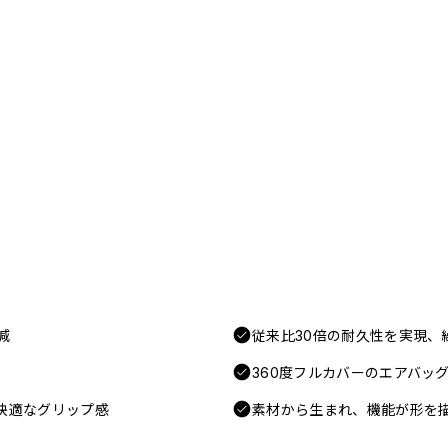
減
従来比30倍の耐久性を実現、
360度フルカバーのエアバッ
快適なグリップ感
素材から生まれ、機能が形を