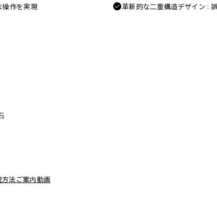
な操作を実現
革新的な二重構造デザイン :
石
脱方法ご案内動画