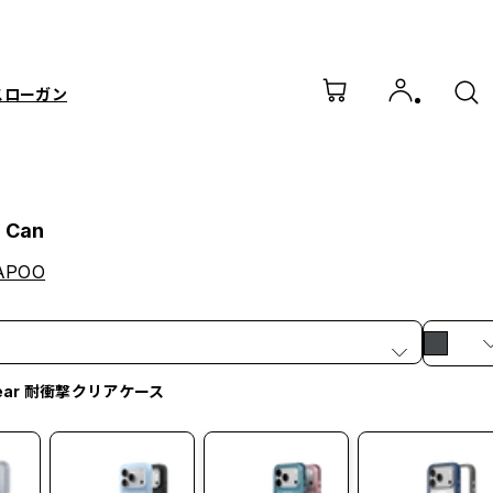
スローガン
a Can
APOO
lear 耐衝撃クリアケース