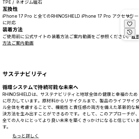
TPE / ネオジム磁石
互換性
iPhone 17 Pro と全てのRHINOSHIELD iPhone 17 Pro アクセサリー
に対応
装着方法
ご使用前に公式サイトの装着方法ご案内動画をご参照ください。
着
方法ご案内動画
サステナビリティ
循環システムで持続可能な未来へ
RHINOSHIELDは、サステナビリティと地球全体の健康と幸福のため
に尽力しています。原材料からリサイクルまで、製品のライフサイ
ル全体を考慮することで、機能性と責任感の両方を備えた革新的な
決方法を生み出すことができるのです。そして、このアプローチが
全ての人々にとってより良い未来を築くきっかけになると信じてい
す。
もっと詳しく