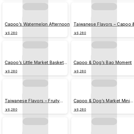
Capoo’s Watermelon Afternoon
Taiwanese Flavors – Capoo 
Dog’s Market Stroll
￥6,280
￥6,280
Capoo’s Little Market Basket
Capoo & Dog’s Bao Moment
Diary
￥6,280
￥6,280
Taiwanese Flavors – Fruity
Capoo & Dog’s Market Mini
Capoo
Feast
￥6,280
￥6,280