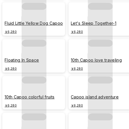
Fluid Little Yellow Dog Capoo
Let's Sleep Together-1
￥6,280
￥6,280
Floating In Space
10th Capoo love traveling
￥6,280
￥6,280
10th Capoo colorful fruits
Capoo island adventure
￥6,280
￥6,280