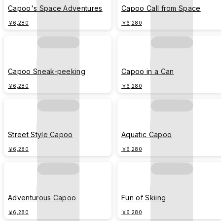
Capoo's Space Adventures
Capoo Call from Space
￥6,280
￥6,280
Capoo Sneak-peeking
Capoo in a Can
￥6,280
￥6,280
Street Style Capoo
Aquatic Capoo
￥6,280
￥6,280
Adventurous Capoo
Fun of Skiing
￥6,280
￥6,280