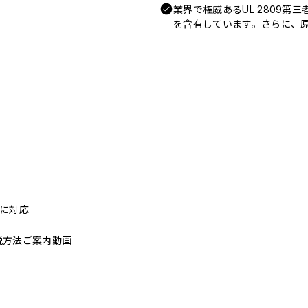
業界で権威あるUL 2809第
を含有しています。さらに、原
リーに対応
脱方法ご案内動画