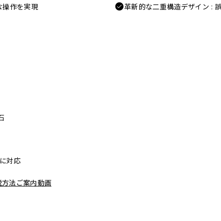
な操作を実現
革新的な二重構造デザイン :
石
リーに対応
脱方法ご案内動画