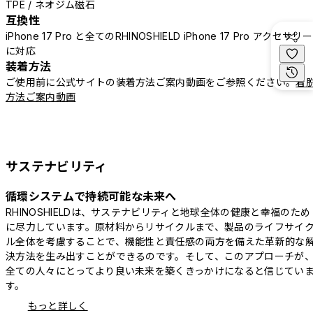
TPE / ネオジム磁石
互換性
iPhone 17 Pro と全てのRHINOSHIELD iPhone 17 Pro アクセサリー
に対応
装着方法
ご使用前に公式サイトの装着方法ご案内動画をご参照ください。
着
方法ご案内動画
サステナビリティ
循環システムで持続可能な未来へ
RHINOSHIELDは、サステナビリティと地球全体の健康と幸福のため
に尽力しています。原材料からリサイクルまで、製品のライフサイ
ル全体を考慮することで、機能性と責任感の両方を備えた革新的な
決方法を生み出すことができるのです。そして、このアプローチが
全ての人々にとってより良い未来を築くきっかけになると信じてい
す。
もっと詳しく