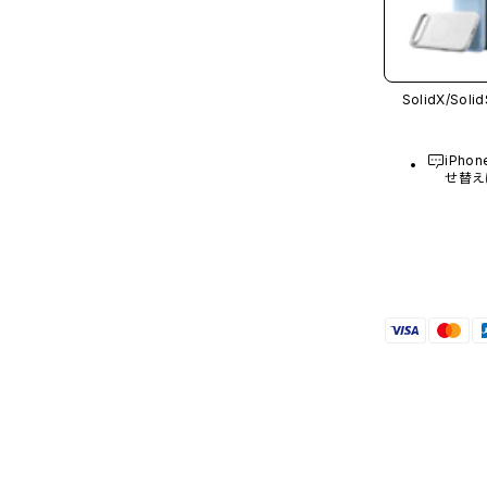
SolidX/
Solid
iPh
せ替え