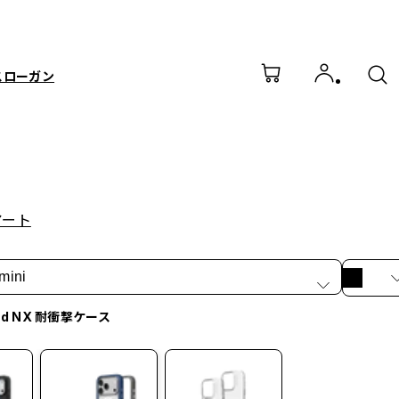
スローガン
アート
mini
od NX 耐衝撃ケース