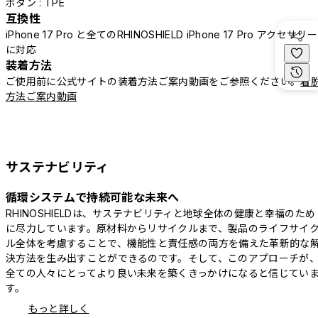
ボタン : TPE
互換性
iPhone 17 Pro と全てのRHINOSHIELD iPhone 17 Pro アクセサリー
に対応
装着方法
ご使用前に公式サイトの装着方法ご案内動画をご参照ください。
着
方法ご案内動画
サステナビリティ
循環システムで持続可能な未来へ
RHINOSHIELDは、サステナビリティと地球全体の健康と幸福のため
に尽力しています。原材料からリサイクルまで、製品のライフサイ
ル全体を考慮することで、機能性と責任感の両方を備えた革新的な
決方法を生み出すことができるのです。そして、このアプローチが
全ての人々にとってより良い未来を築くきっかけになると信じてい
す。
もっと詳しく