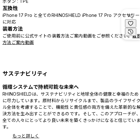
ボタン : TPE
互換性
iPhone 17 Pro と全てのRHINOSHIELD iPhone 17 Pro アクセサリー
に対応
装着方法
ご使用前に公式サイトの装着方法ご案内動画をご参照ください。
着
方法ご案内動画
サステナビリティ
循環システムで持続可能な未来へ
RHINOSHIELDは、サステナビリティと地球全体の健康と幸福のため
に尽力しています。原材料からリサイクルまで、製品のライフサイ
ル全体を考慮することで、機能性と責任感の両方を備えた革新的な
決方法を生み出すことができるのです。そして、このアプローチが
全ての人々にとってより良い未来を築くきっかけになると信じてい
す。
もっと詳しく