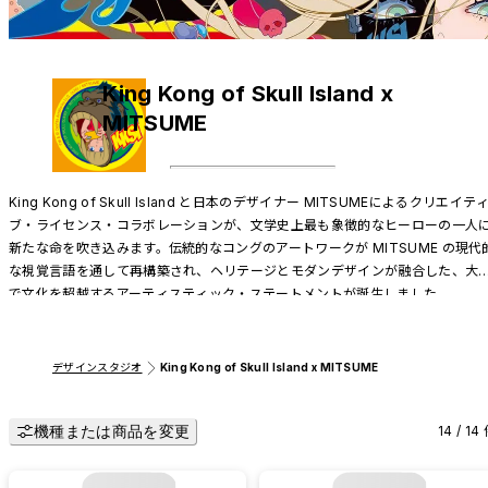
King Kong of Skull Island x
MITSUME
King Kong of Skull Island と日本のデザイナー MITSUMEによるクリエイテ
ブ・ライセンス・コラボレーションが、文学史上最も象徴的なヒーローの一人
新たな命を吹き込みます。伝統的なコングのアートワークが MITSUME の現代
な視覚言語を通して再構築され、ヘリテージとモダンデザインが融合した、大
で文化を超越するアーティスティック・ステートメントが誕生しました。
デザインスタジオ
King Kong of Skull Island x MITSUME
機種または商品を変更
14 / 14