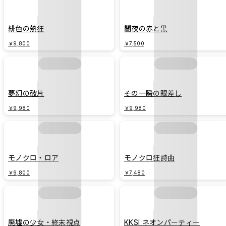
緋色の熱狂
闇夜の赤と黒
￥9,800
￥7,500
夢幻の破片
その一瞬の眼差し
￥9,980
￥9,980
モノクロ・ロア
モノクロ狂詩曲
￥9,800
￥7,480
廃墟の少女・終末視点
KKSI ネオンパーティー