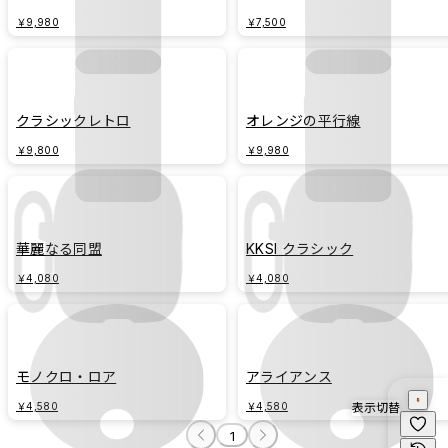
￥9,980
￥7,500
クラシックレトロ
オレンジの平行線
￥9,800
￥9,980
華麗なる同盟
KKSI クラシック
￥4,080
￥4,080
モノクロ・ロア
アライアンス
表示切替
￥4,580
￥4,580
1