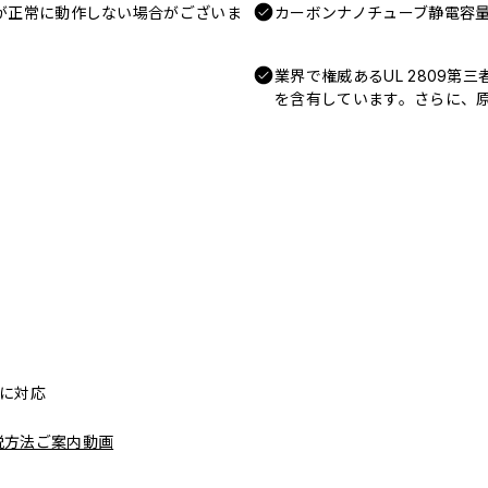
電が正常に動作しない場合がございま
カーボンナノチューブ静電容量
業界で権威あるUL 2809第
を含有しています。さらに、原
リーに対応
脱方法ご案内動画