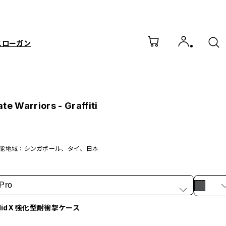
スローガン
te Warriors - Graffiti
能地域：シンガポール、タイ、日本
Pro
olidX 強化型耐衝撃ケース