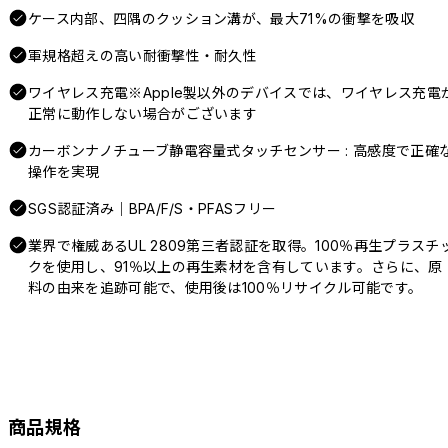
ケース内部、四隅のクッション溝が、最大71%の衝撃を吸収
軍規格超えの高い耐衝撃性・耐久性
ワイヤレス充電※Apple製以外のデバイスでは、ワイヤレス充電
正常に動作しない場合がございます
カーボンナノチューブ静電容量式タッチセンサー : 高感度で正確
操作を実現
SGS認証済み｜BPA/F/S・PFASフリー
業界で権威あるUL 2809第三者認証を取得。100％再生プラスチ
クを使用し、91％以上の再生素材を含有しています。さらに、原
料の由来を追跡可能で、使用後は100％リサイクル可能です。
商品規格