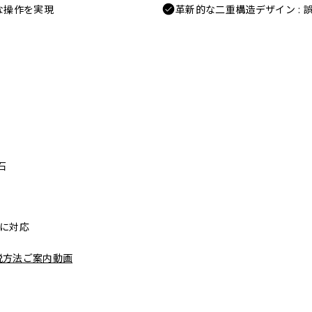
な操作を実現
革新的な二重構造デザイン :
石
リーに対応
脱方法ご案内動画