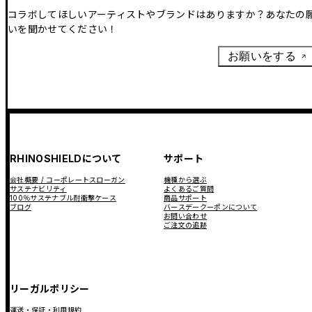
コラボしてほしいアーティストやブランドはありますか？あなたの
いを聞かせてください！
お願いをする
RHINOSHIELDについて
サポート
会社概要 / コーポレートスローガン
機種から選ぶ
サステナビリティ
よくあるご質問
100％サステナブル耐衝撃ケース
商品サポート
ブログ
バースデークーポンについて
お問い合わせ
ご注文の追跡
リーガルポリシー
運送・保証・利用規約