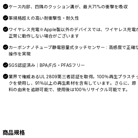
ケース内部、四隅のクッション溝が、最大71%の衝撃を吸収
軍規格超えの高い耐衝撃性・耐久性
ワイヤレス充電※Apple製以外のデバイスでは、ワイヤレス充電
正常に動作しない場合がございます
カーボンナノチューブ静電容量式タッチセンサー : 高感度で正確
操作を実現
SGS認証済み｜BPA/F/S・PFASフリー
業界で権威あるUL 2809第三者認証を取得。100％再生プラスチ
クを使用し、91％以上の再生素材を含有しています。さらに、原
料の由来を追跡可能で、使用後は100％リサイクル可能です。
商品規格