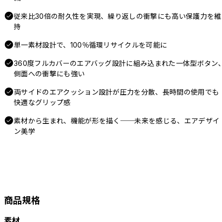
従来比30倍の耐久性を実現、繰り返しの衝撃にも高い保護力を維
持
単一素材設計で、100％循環リサイクルを可能に
360度フルカバーのエアバッグ設計に組み込まれた一体型ボタン
側面への衝撃にも強い
両サイドのエアクッション設計が圧力を分散、長時間の使用でも
快適なグリップ感
素材から生まれ、機能が形を描く──未来を感じる、エアデザイ
ン美学
商品規格
素材