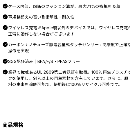
ケース内部、四隅のクッション溝が、最大71%の衝撃を吸収
軍規格超えの高い耐衝撃性・耐久性
ワイヤレス充電※Apple製以外のデバイスでは、ワイヤレス充電
正常に動作しない場合がございます
カーボンナノチューブ静電容量式タッチセンサー : 高感度で正確
操作を実現
SGS認証済み｜BPA/F/S・PFASフリー
業界で権威あるUL 2809第三者認証を取得。100％再生プラスチ
クを使用し、91％以上の再生素材を含有しています。さらに、原
料の由来を追跡可能で、使用後は100％リサイクル可能です。
商品規格