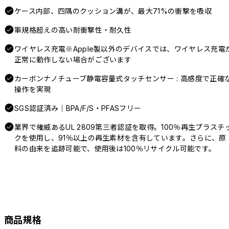
ケース内部、四隅のクッション溝が、最大71%の衝撃を吸収
軍規格超えの高い耐衝撃性・耐久性
ワイヤレス充電※Apple製以外のデバイスでは、ワイヤレス充電
正常に動作しない場合がございます
カーボンナノチューブ静電容量式タッチセンサー : 高感度で正確
操作を実現
SGS認証済み｜BPA/F/S・PFASフリー
業界で権威あるUL 2809第三者認証を取得。100％再生プラスチ
クを使用し、91％以上の再生素材を含有しています。さらに、原
料の由来を追跡可能で、使用後は100％リサイクル可能です。
商品規格