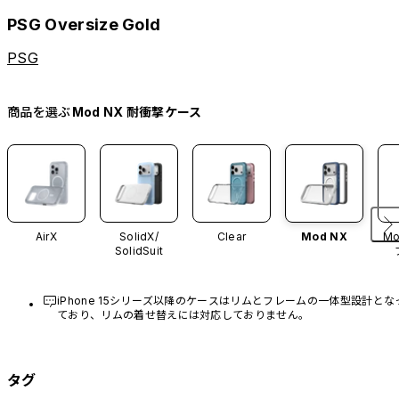
PSG Oversize Gold
PSG
商品を選ぶ
Mod NX 耐衝撃ケース
AirX
SolidX/
Clear
Mod NX
Mo
SolidSuit
iPhone 15シリーズ以降のケースはリムとフレームの一体型設計とな
ており、リムの着せ替えには対応しておりません。
タグ