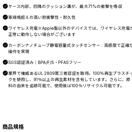
ケース内部、四隅のクッション溝が、最大71%の衝撃を吸収
軍規格超えの高い耐衝撃性・耐久性
ワイヤレス充電※Apple製以外のデバイスでは、ワイヤレス充電
正常に動作しない場合がございます
カーボンナノチューブ静電容量式タッチセンサー : 高感度で正確
操作を実現
SGS認証済み｜BPA/F/S・PFASフリー
業界で権威あるUL 2809第三者認証を取得。100％再生プラスチ
クを使用し、91％以上の再生素材を含有しています。さらに、原
料の由来を追跡可能で、使用後は100％リサイクル可能です。
商品規格