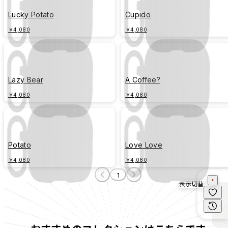
Lucky Potato
Cupido
￥4,080
￥4,080
Lazy Bear
A Coffee?
￥4,080
￥4,080
Potato
Love Love
￥4,080
￥4,080
1
表示切替