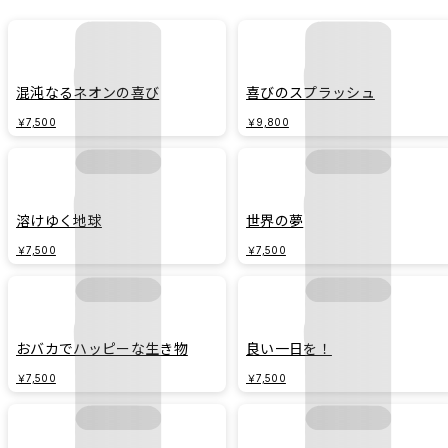
ちはいつでも黙っているわけじゃありません。作品に描く彼らはポップでいて
命的である様態ゆえに『無用』とみなされてしまう存在ですが、ぼくは出来損
いで無用だとレッテルを貼られた彼らが、愛しいのです。ぼくの作品は『有用
モノ』たちへの闘争の物語でもあります」
混沌なるネオンの喜び
喜びのスプラッシュ
￥7,500
￥9,800
溶けゆく地球
世界の夢
￥7,500
￥7,500
おバカでハッピーな生き物
良い一日を！
￥7,500
￥7,500