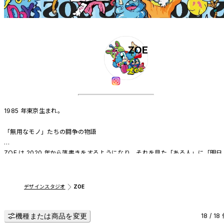
ZOE
1985 年東京生まれ。

「無用なモノ」たちの闘争の物語

ZOE は 2020 年から落書きをするようになり、それを見た「ある人」に「明日
から、アーティストになりなさい」と言われ、さらに今のアーティストネーム
つけられたという。 大胆な色使い、自由な想像力に満ちた世界観が ZOE の作
の魅力である。そしてユニークなキャラクターが特徴的だ。その独自の世界観
デザインスタジオ
ZOE
ついて、ZOE はこう話す。 「いつも『無用なモノ』たちは『有用なモノ』たち
に蔑まれます。汚いモノにフタをするように、片隅に追いやられ隠蔽されてき
機種または商品を変更
した。それは、これからも反復されるでしょう。しかし、その『無用なモノ』
18 / 18