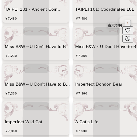
TAIPEI 101 - Ancient Coin
TAIPEI 101: Coordinates 101
(Hermit Edition)
￥7,480
￥7,480
表示切替
Miss B&W～U Don't Have to Be
Miss B&W～U Don't Have to B
Perfect (colored)
Perfect
￥7,230
￥7,360
Miss B&W～U Don't Have to Be
Imperfect Dondon Bear
Perfect (White)
￥7,360
￥7,360
Imperfect Wild Cat
A Cat's Life
￥7,360
￥7,530