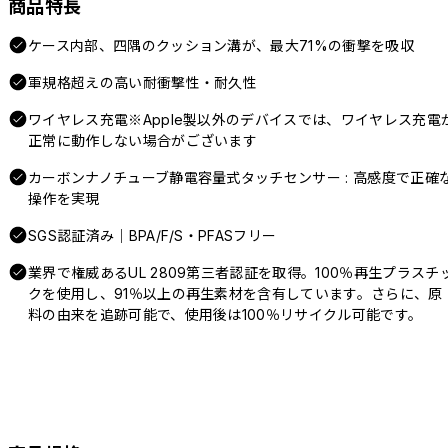
商品特長
ケース内部、四隅のクッション溝が、最大71%の衝撃を吸収
軍規格超えの高い耐衝撃性・耐久性
ワイヤレス充電※Apple製以外のデバイスでは、ワイヤレス充電
正常に動作しない場合がございます
カーボンナノチューブ静電容量式タッチセンサー : 高感度で正確
操作を実現
SGS認証済み｜BPA/F/S・PFASフリー
業界で権威あるUL 2809第三者認証を取得。100％再生プラスチ
クを使用し、91％以上の再生素材を含有しています。さらに、原
料の由来を追跡可能で、使用後は100％リサイクル可能です。