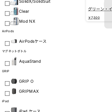
SolidX/SolidSuit
グリーン・
Clear
￥7,500
Mod NX
AirPods
AirPodsケース
マグネットボトル
AquaStand
GRIP
GRIP O
GRIPMAX
iPad
iPad ケース