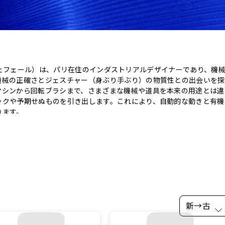
ルノー・フェフェール）は、パリ在住のインダストリアルデザイナーであり、機
機械の正確さとジェスチャー（身ぶり手ぶり）の物質性との出会いを探
マシンから回転ブラシまで、さまざまな機械や道具を本来の用途とは違
ックや予期せぬものを引き出します。これにより、自動的な動きと有機
ます。

触発され、自身の道具を設計し、デジタルの描画、インク、そして色彩
性、彩度、色の重ね方を巧みに操り、彼の作品は、クラフトと産業、プ
かけ、私たちと日々の形や技術との関係を再び魅力的なものにする作品
新→古