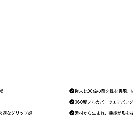
減
従来比30倍の耐久性を実現、
360度フルカバーのエアバッ
快適なグリップ感
素材から生まれ、機能が形を