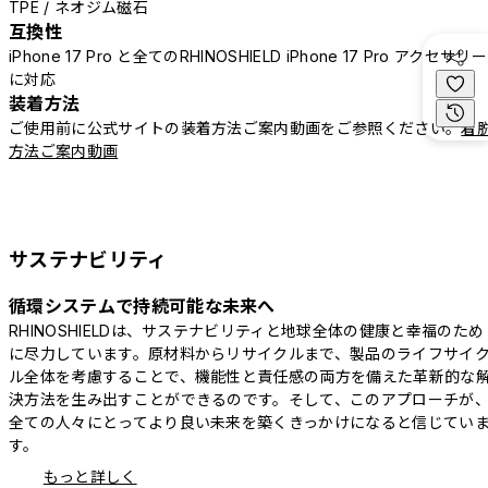
TPE / ネオジム磁石
互換性
iPhone 17 Pro と全てのRHINOSHIELD iPhone 17 Pro アクセサリー
に対応
装着方法
ご使用前に公式サイトの装着方法ご案内動画をご参照ください。
着
方法ご案内動画
サステナビリティ
循環システムで持続可能な未来へ
RHINOSHIELDは、サステナビリティと地球全体の健康と幸福のため
に尽力しています。原材料からリサイクルまで、製品のライフサイ
ル全体を考慮することで、機能性と責任感の両方を備えた革新的な
決方法を生み出すことができるのです。そして、このアプローチが
全ての人々にとってより良い未来を築くきっかけになると信じてい
す。
もっと詳しく