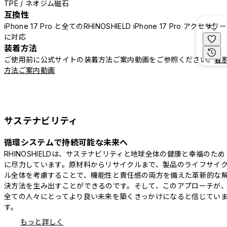
TPE / ネオジム磁石
互換性
iPhone 17 Pro と全てのRHINOSHIELD iPhone 17 Pro アクセサリー
に対応
装着方法
ご使用前に公式サイトの装着方法ご案内動画をご参照ください。
着
方法ご案内動画
サステナビリティ
循環システムで持続可能な未来へ
RHINOSHIELDは、サステナビリティと地球全体の健康と幸福のため
に尽力しています。原材料からリサイクルまで、製品のライフサイ
ル全体を考慮することで、機能性と責任感の両方を備えた革新的な
決方法を生み出すことができるのです。そして、このアプローチが
全ての人々にとってより良い未来を築くきっかけになると信じてい
す。
もっと詳しく