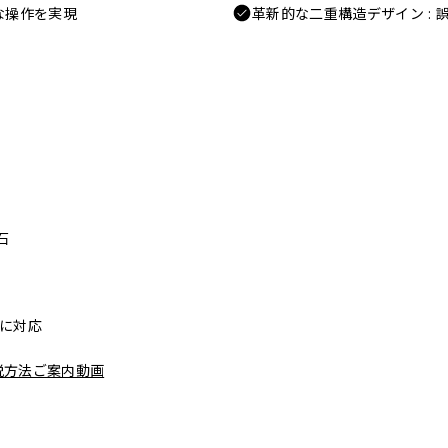
な操作を実現
革新的な二重構造デザイン :
石
リーに対応
脱方法ご案内動画