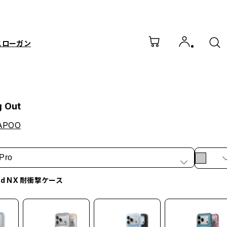
スローガン
g Out
APOO
Pro
od NX 耐衝撃ケース