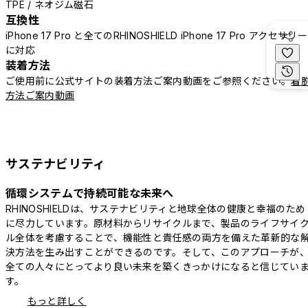
TPE / ネオジム磁石
互換性
iPhone 17 Pro と全てのRHINOSHIELD iPhone 17 Pro アクセサリー
に対応
装着方法
ご使用前に公式サイトの装着方法ご案内動画をご参照ください。
着
方法ご案内動画
サステナビリティ
循環システムで持続可能な未来へ
RHINOSHIELDは、サステナビリティと地球全体の健康と幸福のため
に尽力しています。原材料からリサイクルまで、製品のライフサイ
ル全体を考慮することで、機能性と責任感の両方を備えた革新的な
決方法を生み出すことができるのです。そして、このアプローチが
全ての人々にとってより良い未来を築くきっかけになると信じてい
す。
もっと詳しく