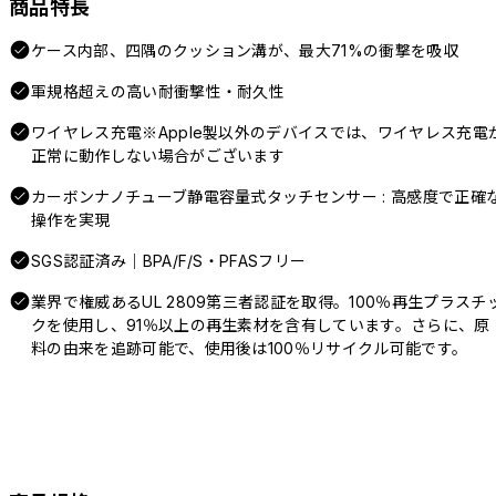
商品特長
ケース内部、四隅のクッション溝が、最大71%の衝撃を吸収
軍規格超えの高い耐衝撃性・耐久性
ワイヤレス充電※Apple製以外のデバイスでは、ワイヤレス充電
正常に動作しない場合がございます
カーボンナノチューブ静電容量式タッチセンサー : 高感度で正確
操作を実現
SGS認証済み｜BPA/F/S・PFASフリー
業界で権威あるUL 2809第三者認証を取得。100％再生プラスチ
クを使用し、91％以上の再生素材を含有しています。さらに、原
料の由来を追跡可能で、使用後は100％リサイクル可能です。