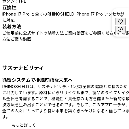
ボタン : TPE
互換性
iPhone 17 Pro と全てのRHINOSHIELD iPhone 17 Pro アクセサリー
に対応
装着方法
ご使用前に公式サイトの装着方法ご案内動画をご参照ください。
着
方法ご案内動画
サステナビリティ
循環システムで持続可能な未来へ
RHINOSHIELDは、サステナビリティと地球全体の健康と幸福のため
に尽力しています。原材料からリサイクルまで、製品のライフサイ
ル全体を考慮することで、機能性と責任感の両方を備えた革新的な
決方法を生み出すことができるのです。そして、このアプローチが
全ての人々にとってより良い未来を築くきっかけになると信じてい
す。
もっと詳しく