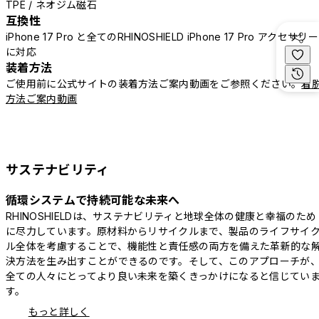
TPE / ネオジム磁石
互換性
iPhone 17 Pro と全てのRHINOSHIELD iPhone 17 Pro アクセサリー
に対応
装着方法
ご使用前に公式サイトの装着方法ご案内動画をご参照ください。
着
方法ご案内動画
サステナビリティ
循環システムで持続可能な未来へ
RHINOSHIELDは、サステナビリティと地球全体の健康と幸福のため
に尽力しています。原材料からリサイクルまで、製品のライフサイ
ル全体を考慮することで、機能性と責任感の両方を備えた革新的な
決方法を生み出すことができるのです。そして、このアプローチが
全ての人々にとってより良い未来を築くきっかけになると信じてい
す。
もっと詳しく