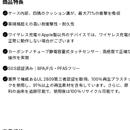
商品特長
ケース内部、四隅のクッション溝が、最大71%の衝撃を吸収
軍規格超えの高い耐衝撃性・耐久性
ワイヤレス充電※Apple製以外のデバイスでは、ワイヤレス充電
正常に動作しない場合がございます
カーボンナノチューブ静電容量式タッチセンサー : 高感度で正確
操作を実現
SGS認証済み｜BPA/F/S・PFASフリー
業界で権威あるUL 2809第三者認証を取得。100％再生プラスチ
クを使用し、91％以上の再生素材を含有しています。さらに、原
料の由来を追跡可能で、使用後は100％リサイクル可能です。