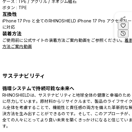
ケース : TPE / アクリル / ネオジム磁石
ボタン : TPE
互換性
iPhone 17 Pro と全てのRHINOSHIELD iPhone 17 Pro アクセサリー
に対応
装着方法
ご使用前に公式サイトの装着方法ご案内動画をご参照ください。
着
方法ご案内動画
サステナビリティ
循環システムで持続可能な未来へ
RHINOSHIELDは、サステナビリティと地球全体の健康と幸福のため
に尽力しています。原材料からリサイクルまで、製品のライフサイ
ル全体を考慮することで、機能性と責任感の両方を備えた革新的な
決方法を生み出すことができるのです。そして、このアプローチが
全ての人々にとってより良い未来を築くきっかけになると信じてい
す。