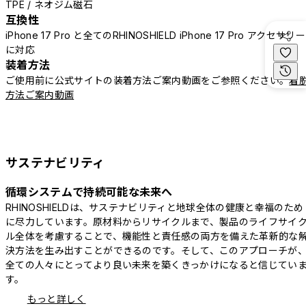
TPE / ネオジム磁石
互換性
iPhone 17 Pro と全てのRHINOSHIELD iPhone 17 Pro アクセサリー
に対応
装着方法
ご使用前に公式サイトの装着方法ご案内動画をご参照ください。
着
方法ご案内動画
サステナビリティ
循環システムで持続可能な未来へ
RHINOSHIELDは、サステナビリティと地球全体の健康と幸福のため
に尽力しています。原材料からリサイクルまで、製品のライフサイ
ル全体を考慮することで、機能性と責任感の両方を備えた革新的な
決方法を生み出すことができるのです。そして、このアプローチが
全ての人々にとってより良い未来を築くきっかけになると信じてい
す。
もっと詳しく