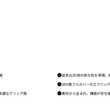
減
従来比30倍の耐久性を実現、
360度フルカバーのエアバッ
快適なグリップ感
素材から生まれ、機能が形を