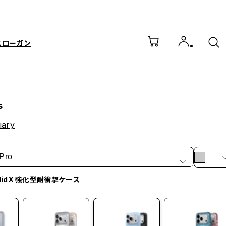
スローガン
s
iary
Pro
olidX 強化型耐衝撃ケース