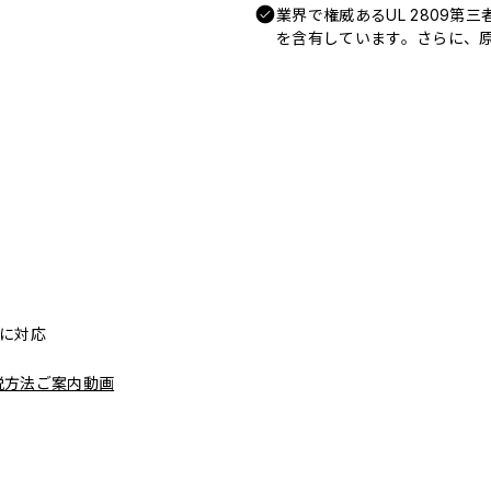
業界で権威あるUL 2809第
を含有しています。さらに、原
リーに対応
脱方法ご案内動画