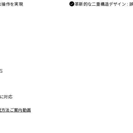
な操作を実現
革新的な二重構造デザイン :
石
リーに対応
脱方法ご案内動画