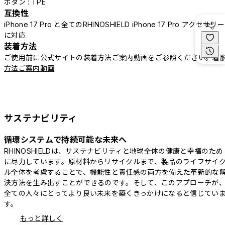
ボタン : TPE
互換性
iPhone 17 Pro と全てのRHINOSHIELD iPhone 17 Pro アクセサリー
に対応
装着方法
ご使用前に公式サイトの装着方法ご案内動画をご参照ください。
着
方法ご案内動画
サステナビリティ
循環システムで持続可能な未来へ
RHINOSHIELDは、サステナビリティと地球全体の健康と幸福のため
に尽力しています。原材料からリサイクルまで、製品のライフサイ
ル全体を考慮することで、機能性と責任感の両方を備えた革新的な
決方法を生み出すことができるのです。そして、このアプローチが
全ての人々にとってより良い未来を築くきっかけになると信じてい
す。
もっと詳しく