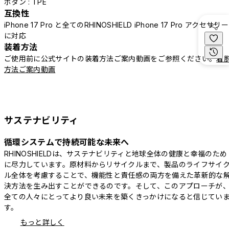
ボタン : TPE
互換性
iPhone 17 Pro と全てのRHINOSHIELD iPhone 17 Pro アクセサリー
に対応
装着方法
ご使用前に公式サイトの装着方法ご案内動画をご参照ください。
着
方法ご案内動画
サステナビリティ
循環システムで持続可能な未来へ
RHINOSHIELDは、サステナビリティと地球全体の健康と幸福のため
に尽力しています。原材料からリサイクルまで、製品のライフサイ
ル全体を考慮することで、機能性と責任感の両方を備えた革新的な
決方法を生み出すことができるのです。そして、このアプローチが
全ての人々にとってより良い未来を築くきっかけになると信じてい
す。
もっと詳しく