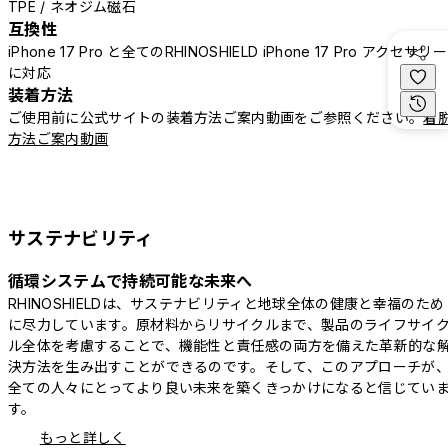
TPE / ネオジム磁石
互換性
iPhone 17 Pro と全てのRHINOSHIELD iPhone 17 Pro アクセサリー
に対応
装着方法
ご使用前に公式サイトの装着方法ご案内動画をご参照ください。
着
方法ご案内動画
サステナビリティ
循環システムで持続可能な未来へ
RHINOSHIELDは、サステナビリティと地球全体の健康と幸福のため
に尽力しています。原材料からリサイクルまで、製品のライフサイ
ル全体を考慮することで、機能性と責任感の両方を備えた革新的な
決方法を生み出すことができるのです。そして、このアプローチが
全ての人々にとってより良い未来を築くきっかけになると信じてい
す。
もっと詳しく