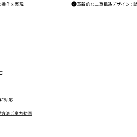
な操作を実現
革新的な二重構造デザイン :
石
リーに対応
脱方法ご案内動画