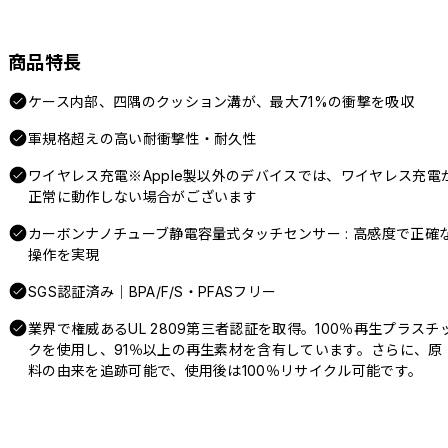
商品特長
ケース内部、四隅のクッション溝が、最大71%の衝撃を吸収
軍規格超えの高い耐衝撃性・耐久性
ワイヤレス充電※Apple製以外のデバイスでは、ワイヤレス充電
正常に動作しない場合がございます
カーボンナノチューブ静電容量式タッチセンサー : 高感度で正確
操作を実現
SGS認証済み｜BPA/F/S・PFASフリー
業界で権威あるUL 2809第三者認証を取得。100％再生プラスチ
クを使用し、91％以上の再生素材を含有しています。さらに、原
料の由来を追跡可能で、使用後は100％リサイクル可能です。