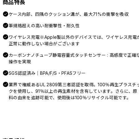
商品特長
ケース内部、四隅のクッション溝が、最大71%の衝撃を吸収
軍規格超えの高い耐衝撃性・耐久性
ワイヤレス充電※Apple製以外のデバイスでは、ワイヤレス充電
正常に動作しない場合がございます
カーボンナノチューブ静電容量式タッチセンサー : 高感度で正確
操作を実現
SGS認証済み｜BPA/F/S・PFASフリー
業界で権威あるUL 2809第三者認証を取得。100％再生プラスチ
クを使用し、91％以上の再生素材を含有しています。さらに、原
料の由来を追跡可能で、使用後は100％リサイクル可能です。