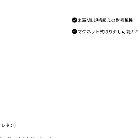
米軍MIL規格超えの耐衝撃性
マグネット式取り外し可能カ
ウレタン)